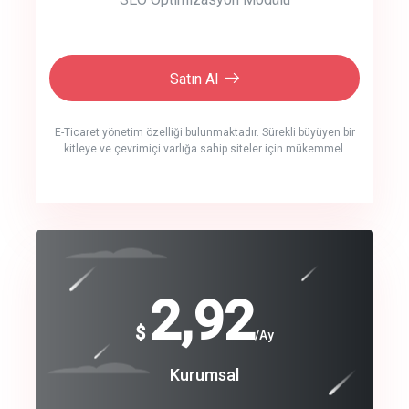
Satın Al
E-Ticaret yönetim özelliği bulunmaktadır. Sürekli büyüyen bir
kitleye ve çevrimiçi varlığa sahip siteler için mükemmel.
crm auto cync
click to call back
240
2,92
$
$
/year
/Ay
track energy costs
Coroprate
Kurumsal
predictive dialing