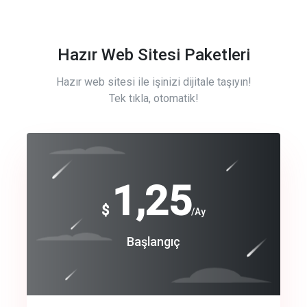
Hazır Web Sitesi Paketleri
Hazır web sitesi ile işinizi dijitale taşıyın!
Tek tıkla, otomatik!
Free
1,25
$
/Ay
Basic
Başlangıç