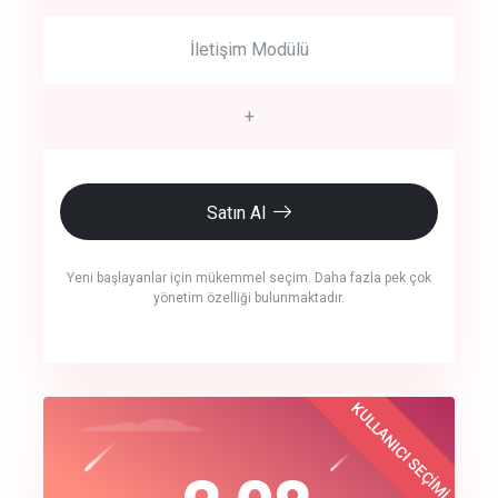
İletişim Modülü
+
Satın Al
Yeni başlayanlar için mükemmel seçim. Daha fazla pek çok
yönetim özelliği bulunmaktadır.
crm auto cync
KULLANICI SEÇİMİ
Best Choice
click to call back