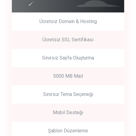
Ücretsiz Domain & Hosting
Get Started
Ücretsiz SSL Sertifikası
Start by trying our service for 30 days free trial no credit card
required.
Sınırsız Sayfa Oluşturma
5000 MB Mail
Sınırsız Tema Seçeneği
Mobil Desteği
Şablon Düzenleme