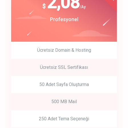
180
2,08
$
$
/year
/Ay
track energy costs
Start Up
Profesyonel
predictive dialing
Ücretsiz Domain & Hosting
Get Started
Ücretsiz SSL Sertifikası
Start by trying our service for 30 days free trial no credit card
required.
50 Adet Sayfa Oluşturma
500 MB Mail
250 Adet Tema Seçeneği